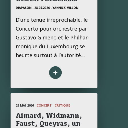
DIAPASON - 28.05.2026
- YANNICK MILLON
D’une tenue irré­pro­chable, le
Concerto pour orchestre par
Gus­tavo Gimeno et le Phil­har­
mo­nique du Luxem­bourg se
heurte sur­tout à l’auto­rité…
+
25 MAI 2026
CONCERT
CRITIQUE
Aimard, Widmann,
Faust, Queyras, un