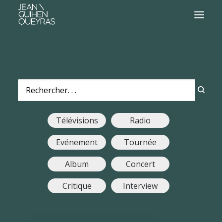
Télévisions
Radio
Evénement
Tournée
Album
Concert
Critique
Interview