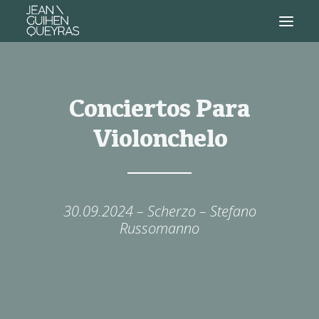
Conciertos Para
Violonchelo
30.09.2024 – Scherzo – Stefano
Russomanno