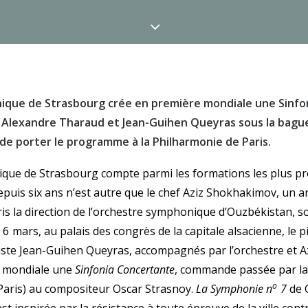
nique de Strasbourg crée en première mondiale une Sinfo
 Alexandre Tharaud et Jean-Guihen Queyras sous la bague
e porter le programme à la Philharmonie de Paris.
que de Strasbourg compte parmi les formations les plus pr
epuis six ans n’est autre que le chef Aziz Shokhakimov, un ar
ris la direction de l’orchestre symphonique d’Ouzbékistan, son
e 6 mars, au palais des congrès de la capitale alsacienne, le 
lliste Jean-Guihen Queyras, accompagnés par l’orchestre et 
 mondiale une
Sinfonia Concertante
, commande passée par la
o
 Paris) au compositeur Oscar Strasnoy.
La Symphonie n
7
de C