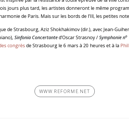
est inspirée par la résistance à toute épreuve de la ville con
rois jours plus tard, les artistes donneront le même progra
armonie de Paris. Mais sur les bords de l’Ill, les petites note
e de Strasbourg, Aziz Shokhakimov (dir.), avec Jean-Guihen
o
piano),
Sinfonia Concertante
d’Oscar Strasnoy /
Symphonie n
 des congrès
de Strasbourg le 6 mars à 20 heures et à la
Phi
WWW.REFORME.NET