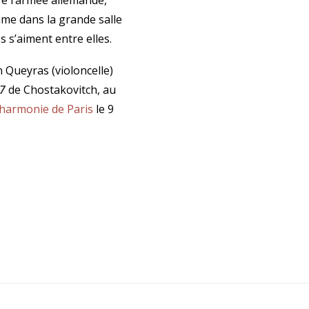
tre l’armée allemande,
mme dans la grande salle
s s’aiment entre elles.
 Queyras (violoncelle)
7
de Chostakovitch, au
lharmonie de Paris
le 9