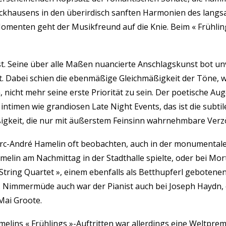
khausens in den überirdisch sanften Harmonien des langs
omenten geht der Musikfreund auf die Knie. Beim « Frühling
ist. Seine über alle Maßen nuancierte Anschlagskunst bot 
t. Dabei schien die ebenmäßige Gleichmäßigkeit der Töne, we
 nicht mehr seine erste Priorität zu sein. Der poetische Au
intimen wie grandiosen Late Night Events, das ist die subti
igkeit, die nur mit äußerstem Feinsinn wahrnehmbare Ver
rc-André Hamelin oft beobachten, auch in der monumentale
amelin am Nachmittag in der Stadthalle spielte, oder bei Mo
tring Quartet », einem ebenfalls als Betthupferl gebotenen
). Nimmermüde auch war der Pianist auch bei Joseph Haydn,
Mai Groote.
ins « Frühlings »-Auftritten war allerdings eine Weltpremi