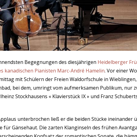
annendsten Begegnungen des diesjährigen
Heidelberger Frü
es kanadischen Pianisten Marc-André Hamelin
. Vor einer W
ttag mit Schülern der Freien Waldorfschule in Wieblingen,
nbad, bei dem, umringt vom aufmerksamen Publikum, nur z
heinz Stockhausens « Klavierstück IX » und Franz Schuberts
pplaus unterbrochen ließ er die beiden Stücke ineinander 
 für Gänsehaut. Die zarten Klanginseln des frühen Avantga
erscheinenden Kopfsatz der romantischen Sonate, die hä