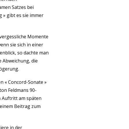
amen Satzes bei
 » gibt es sie immer
unvergessliche Momente
nn sie sich in einer
genblick, so dachte man
le Abweichung, die
zögerung.
n « Concord-Sonate »
rton Feldmans 90-
 Auftritt am späten
 einem Beitrag zum
ere in der