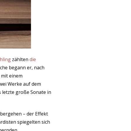
hling
zählten
die
oche begann er, nach
 mit einem
wei Werke auf dem
 letzte große Sonate in
übergehen – der Effekt
rdisten spiegelten sich
mmernden