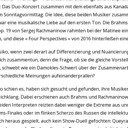
e: Das Duo-Konzert zusammen mit dem ebenfalls aus Kanad
m Sonntagvormittag. Die Idee, diese beiden Musiker zusam
war eine musikalische Liebe auf den ersten Ton. Die Brahms
op. 19 von Sergej Rachmaninow rahmten bei der Matinee ein
 und diese « Four Perspectives » von 2016 hinterließen eine
isiko, wenn zwei derart auf Differenzierung und Nuancieru
sich zusammentun, denn die Frage, ob sie die gleiche Vorste
, schwebt wie ein Damokles-Schwert über der Zusammenarb
rschiedliche Meinungen aufeinanderprallen?
o schien es, haben sich gesucht und gefunden, ihre Musiker
Gleichklang. Dabei erschienen auch Brahms und Rachmaninow
iden Interpreten reizten dabei weniger die Extreme aus und
s-Finales oder im flinken Scherzo des Russen die intellektu
h heraus gespielt, auch kein Show-Duell gefochten: Queyras