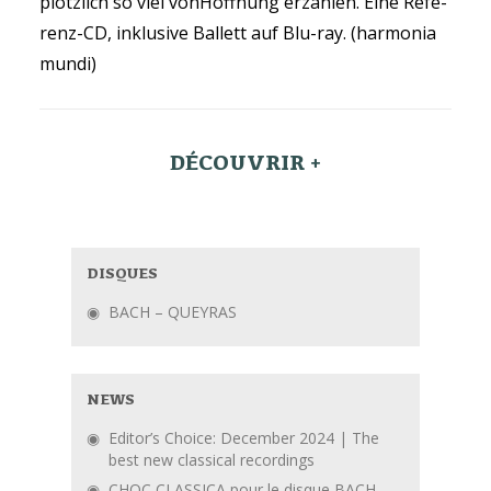
plötzlich so viel vonHoffnung erzählen. Eine Refe-
renz-CD, inklusive Ballett auf Blu-ray. (harmonia
mundi)
DÉCOUVRIR +
DISQUES
BACH – QUEYRAS
NEWS
Editor’s Choice: December 2024 | The
best new classical recordings
CHOC CLASSICA pour le disque BACH-