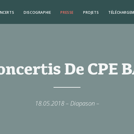
NCERTS
DISCOGRAPHIE
PRESSE
PROJETS
TÉLÉCHARGE
oncertis De CPE 
18.05.2018 – Diapason –