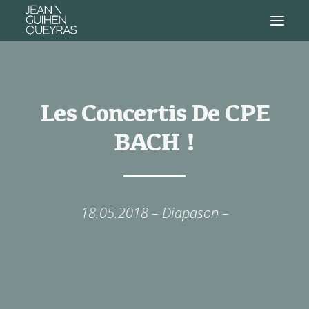
Les Concertis De CPE
BACH !
18.05.2018 – Diapason –