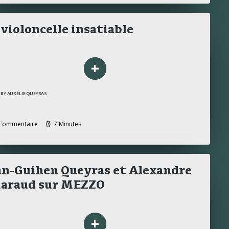
 violoncelle insatiable
+
BY AURÉLIE QUEYRAS
Commentaire
7 Minutes
an-Guihen Queyras et Alexandre
araud sur MEZZO
+