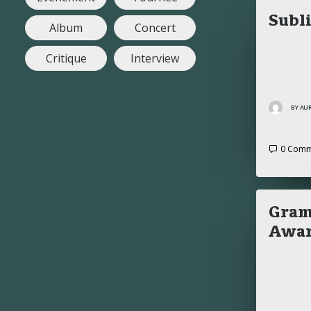
Subl
Album
Concert
Critique
Interview
BY AU
0 Comm
Gram
Awar