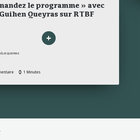
mandez le programme » avec
-Guihen Queyras sur RTBF
+
RÉLIE QUEYRAS
entaire
1 Minutes
.