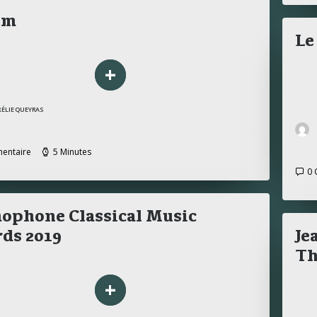
im
Le
+
RÉLIE QUEYRAS
entaire
5 Minutes
0 
ophone Classical Music
ds 2019
Je
Th
+