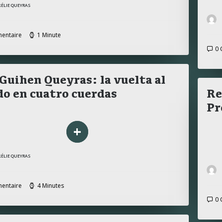
RÉLIE QUEYRAS
entaire
1 Minute
0 
Guihen Queyras: la vuelta al
o en cuatro cuerdas
Re
Pr
+
RÉLIE QUEYRAS
entaire
4 Minutes
0 