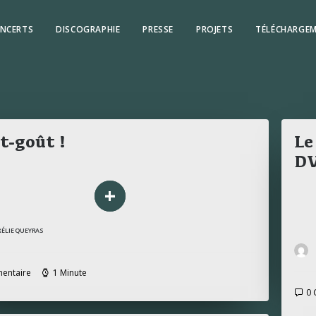
NCERTS
DISCOGRAPHIE
PRESSE
PROJETS
TÉLÉCHARGE
t-goût !
Le
D
+
RÉLIE QUEYRAS
entaire
1 Minute
0 