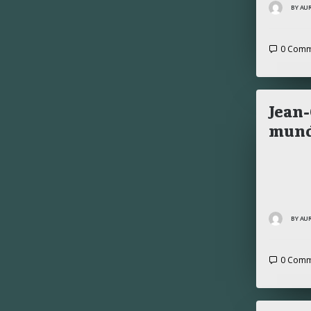
BY AU
0 Comm
Jean-
mund
BY AU
0 Comm