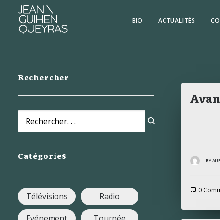
BIO
ACTUALITÉS
CO
Rechercher
Avan
Catégories
BY AU
0 Comm
Télévisions
Radio
Evénement
Tournée