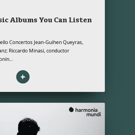
usic Albums You Can Listen
 Cello Concertos Jean-Guihen Queyras,
nz; Riccardo Minasi, conductor
onín…
+