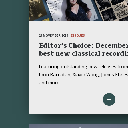
29 NOVEMBER 2024
DISQUES
Editor’s Choice: December
best new classical record
Featuring outstanding new releases from 
Inon Barnatan, Xiayin Wang, James Ehne
and more.
+