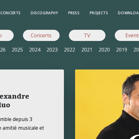
CONCERTS
DISCOGRAPHY
PRESS
PROJECTS
DOWNLOA
o
Concerts
TV
Event
26
2025
2024
2023
2022
2021
2020
2019
20
lexandre
duo
semble depuis 3
e amitié musicale et