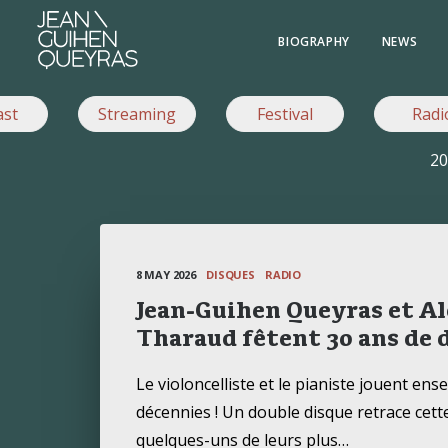
BIOGRAPHY
NEWS
ast
Streaming
Festival
Radi
20
8 MAY 2026
DISQUES
RADIO
Jean-Guihen Queyras et A
Tharaud fêtent 30 ans de 
Le violoncelliste et le pianiste jouent en
décennies ! Un double disque retrace cett
quelques-uns de leurs plus…