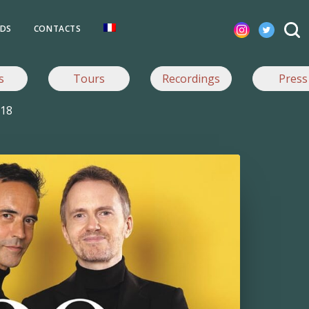
DS
CONTACTS
s
Tours
Recordings
Press
18