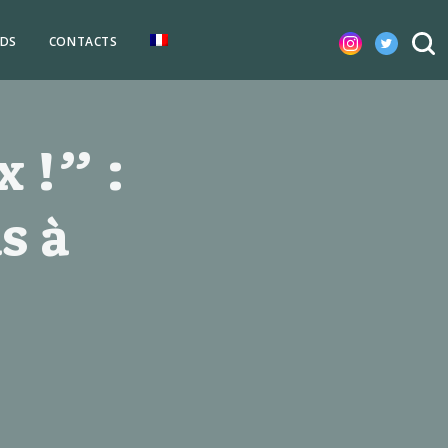
DS
CONTACTS
 !” :
s à