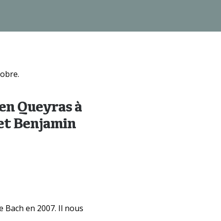
tobre.
hen Queyras à
 et Benjamin
 Bach en 2007. Il nous