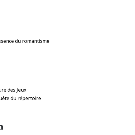
essence du romantisme
ure des Jeux
uête du répertoire
h