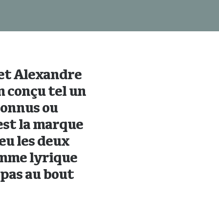
 et Alexandre
 conçu tel un
connus ou
est la marque
eu les deux
amme lyrique
 pas au bout