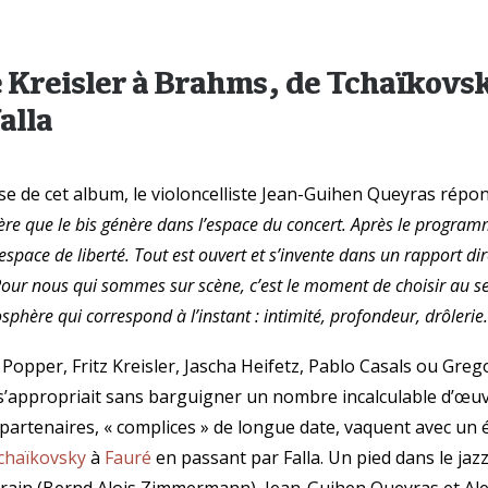
e Kreisler à Brahms, de Tchaïkovs
alla
e de cet album, le violoncelliste Jean-Guihen Queyras répon
ière que le bis génère dans l’espace du concert. Après le program
space de liberté. Tout est ouvert et s’invente dans un rapport dire
Pour nous qui sommes sur scène, c’est le moment de choisir au se
sphère qui correspond à l’instant : intimité, profondeur, drôlerie
 Popper, Fritz Kreisler, Jascha Heifetz, Pablo Casals ou Greg
s’appropriait sans barguigner un nombre incalculable d’œuv
x partenaires, « complices » de longue date, vaquent avec un
chaïkovsky
à
Fauré
en passant par Falla. Un pied dans le jazz