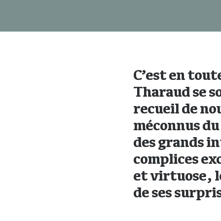
C’est en tout
Tharaud se so
recueil de no
méconnus du r
des grands in
complices exc
et virtuose, 
de ses surpr