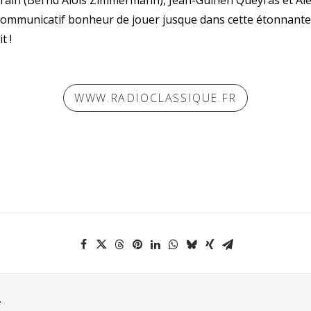
rain (Bernd Alois Zimmermann), Jean-Guihen Queyras et A
communicatif bonheur de jouer jusque dans cette étonnante «
t !
WWW.RADIOCLASSIQUE.FR
.