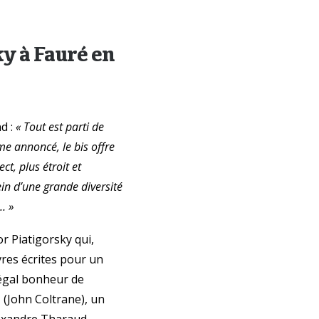
ky à Fauré en
d :
« Tout est parti de
me annoncé, le bis offre
ct, plus étroit et
in d’une grande diversité
… »
or Piatigorsky qui,
res écrites pour un
 égal bonheur de
 (John Coltrane), un