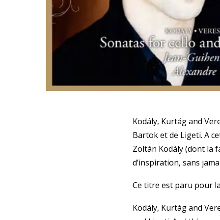
Kodály, Kurtág and Ver
Bartok et de Ligeti. A c
Zoltán Kodály (dont la
d’inspiration, sans jama
Ce titre est paru pour l
Kodály, Kurtág and Ver