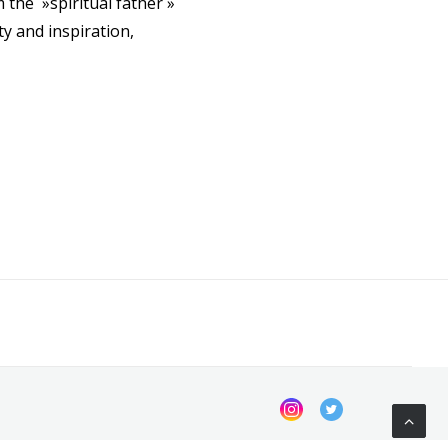
 the »spiritual father »
y and inspiration,