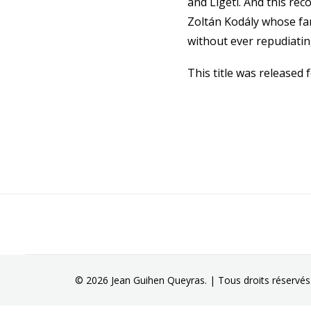
and Ligeti. And this rec
Zoltán Kodály whose fam
without ever repudiating
This title was released f
© 2026 Jean Guihen Queyras. | Tous droits réservés