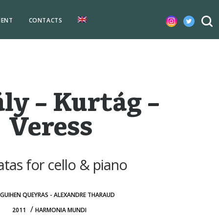
MENT
CONTACTS
ly – Kurtág –
Veress
tas for cello & piano
 GUIHEN QUEYRAS - ALEXANDRE THARAUD
/
2011
HARMONIA MUNDI