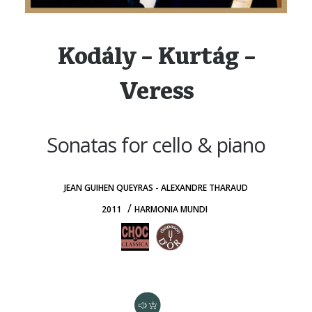
Kodály – Kurtág –
SEARCH
Veress
Sonatas for cello & piano
JEAN GUIHEN QUEYRAS - ALEXANDRE THARAUD
/
2011
HARMONIA MUNDI