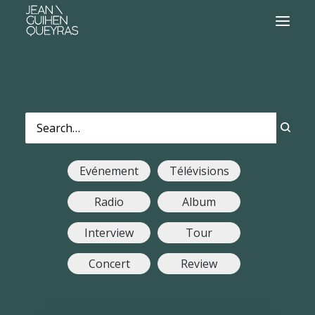
Evénement
Télévisions
Radio
Album
Interview
Tour
Concert
Review