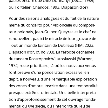
pables encore que chez Doh­na­nyi (Decca, 1989)
ou Tor­te­lier (Chan­dos, 1993, Dia­pa­son d’or).
Pour des rai­sons ana­logues et du fait de la nature
même du concerto pour vio­lon­celle du com­po­si­
teur polo­nais, Jean-Gui­hen Quey­ras et le chef ne
renou­vellent pas ici le miracle de leur gra­vure de
Tout un monde loin­tain de Dutilleux (HM, 2023,
Dia­pa­son d’or, cf. no 733). La féro­cité déchaî­née
du tan­dem Ros­tro­po­vich/Lutos­lawski (War­ner,
1974) reste prio­ri­taire, là où les nou­veaux venus
font preuve d’une pon­dé­ra­tion exces­sive, en
dépit, à nou­veau, d’une remar­quable explo­ra­tion
des zones d’ombre, ins­crite dans une tem­po­ra­lité
presque extrême-orien­tale. Une belle inter­pré­ta­
tion d’appro­fon­dis­se­ment de cet ouvrage fon­da­
men­tal du XXe siècle, où l’inté­rio­rité du jeu de