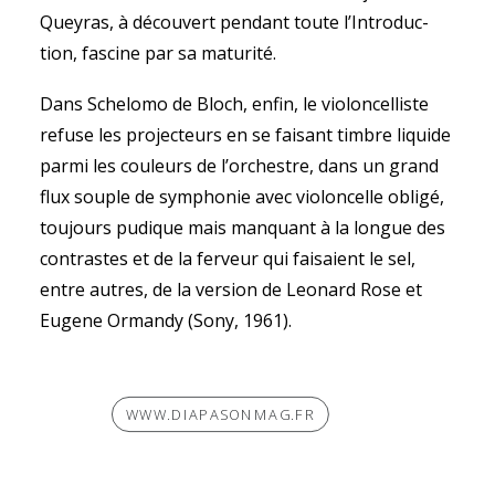
Quey­ras, à décou­vert pen­dant toute l’Intro­duc­
tion, fas­cine par sa matu­rité.
Dans Sche­lomo de Bloch, enfin, le vio­lon­cel­liste
refuse les pro­jec­teurs en se fai­sant timbre liquide
parmi les cou­leurs de l’orchestre, dans un grand
flux souple de sym­pho­nie avec vio­lon­celle obligé,
tou­jours pudique mais man­quant à la longue des
contrastes et de la fer­veur qui fai­saient le sel,
entre autres, de la ver­sion de Leo­nard Rose et
Eugene Ormandy (Sony, 1961).
WWW.DIAPASONMAG.FR