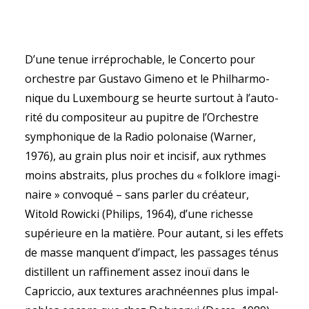
D’une tenue irré­pro­chable, le Concerto pour
orchestre par Gus­tavo Gimeno et le Phil­har­mo­
SEARCH
nique du Luxem­bourg se heurte sur­tout à l’auto­
rité du com­po­si­teur au pupitre de l’Orchestre
sym­pho­nique de la Radio polo­naise (War­ner,
1976), au grain plus noir et inci­sif, aux rythmes
moins abs­traits, plus proches du « folk­lore ima­gi­
naire » convo­qué – sans par­ler du créa­teur,
Witold Rowi­cki (Phi­lips, 1964), d’une richesse
supé­rieure en la matière. Pour autant, si les effets
de masse manquent d’impact, les pas­sages ténus
dis­til­lent un raf­fi­ne­ment assez inouï dans le
Capric­cio, aux tex­tures arach­néennes plus impal­