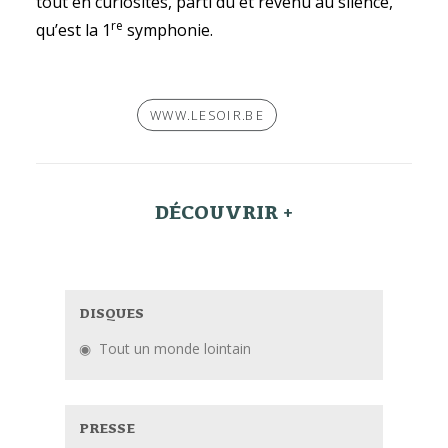
tout en curiosités, parti du et revenu au silence,
re
qu’est la 1
symphonie.
WWW.LESOIR.BE
DÉCOUVRIR +
DISQUES
Tout un monde lointain
PRESSE